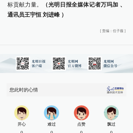
标贡献力量。
（光明日报全媒体记者万玛加 、
通讯员王宇恒 刘进峰 ）
[
责编：任子薇
]
您此时的心情
开心
难过
点赞
飘过
0
0
0
0