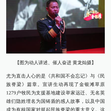
【图为动人讲述、催人奋进 黄龙灿摄】
尤为直击人心的是《共和国不会忘记》与《民
族脊梁》篇章。宣讲生动再现了金银滩草原
1279户牧民为支援基地建设举家远迁、无名英
雄们隐姓埋名为国铸盾的感人故事，以及中国
成为有核国家对挺起民族脊梁的重大意义。这