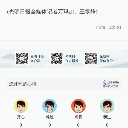
(光明日报全媒体记者万玛加、王雯静)
[
责编：王文韬
]
您此时的心情
开心
难过
点赞
飘过
0
0
0
0