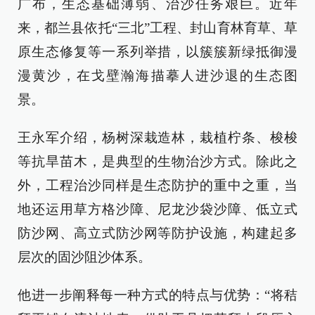
广布，生态基础薄弱、治沙任务艰巨。近年
来，都兰县依托“三北”工程、封山育林育草、草
原生态修复等一系列举措，以簇簇新绿抵御漫
漫黄沙，在戈壁瀚海描摹人进沙退的生态图
景。
王永军介绍，杨树深栽造林，栽植柠条、梭梭
等抗旱苗木，是典型的生物治沙方式。除此之
外，工程治沙同样是生态防护的重中之重，当
地还运用草方格沙障、尼龙沙袋沙障、低立式
防沙网、高立式防沙网等防护设施，构建起多
层次的固沙阻沙体系。
他进一步阐释每一种方式的特点与优势：“将秸