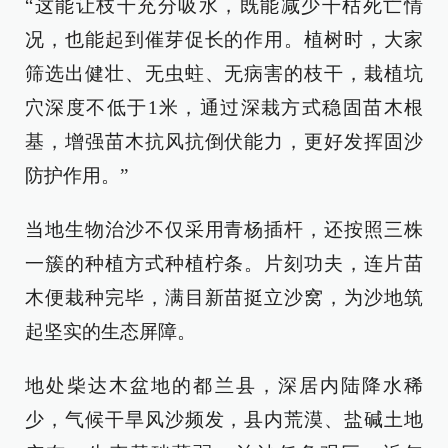
“这能让枝干充分吸水，既能减少干枯死亡情
况，也能起到催芽促长的作用。植树时，大家
筛选出健壮、无虫蛀、无病害的枝干，栽植坑
穴深度不低于1米，通过深栽方式稳固苗木根
基，增强苗木抗风抗倒伏能力，更好发挥固沙
防护作用。”
当地生物治沙不仅采用青杨插杆，还按照三株
一簇的种植方式种植柠条。片刻功夫，连片苗
木便栽种完毕，满目新苗挺立沙窝，为沙地筑
起坚实的生态屏障。
地处柴达木盆地的都兰县，深居内陆降水稀
少，气候干旱风沙频发，县内荒漠、盐碱土地