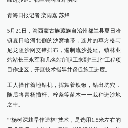
青海日报记者 栾雨嘉 苏烽
5月21日，海西蒙古族藏族自治州都兰县夏日哈
镇夏日哈河北侧的沙窝地带，连片的草方格与
尼龙阻沙网交错排布，遏制流沙蔓延。镇林业
站站长王永军和几名站所职工来到“三北”工程项
目作业区，开展技术指导并督促施工进度。
工人操作着地钻机，挥舞着铁锹，钻出坑穴，
随后将青杨插杆、柠条等苗木一一栽种进沙地
之中。
“‘杨树深栽旱作造林’技术，是选用1.5米左右的