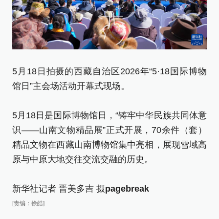
5
5月18日拍摄的西藏自治区2026年“5·18国际博物
镜
馆日”主会场活动开幕式现场。
5
5月18日是国际博物馆日，“铸牢中华民族共同体意
识
识——山南文物精品展”正式开展，70余件（套）
精
精品文物在西藏山南博物馆集中亮相，展现雪域高
原
原与中原大地交往交流交融的历史。
新
新华社记者 晋美多吉 摄
pagebreak
[责
[责编：徐皓]