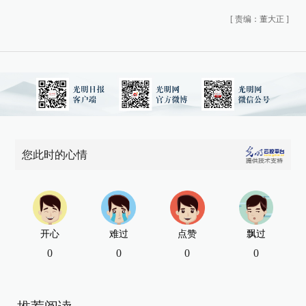
[
责编：董大正
]
您此时的心情
开心
难过
点赞
飘过
0
0
0
0