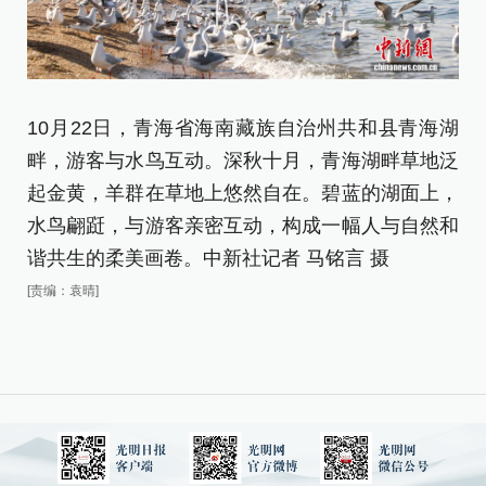
10月22日，青海省海南藏族自治州共和县青海湖
1
畔，游客与水鸟互动。深秋十月，青海湖畔草地泛
畔
起金黄，羊群在草地上悠然自在。碧蓝的湖面上，
黄
水鸟翩跹，与游客亲密互动，构成一幅人与自然和
翩
谐共生的柔美画卷。中新社记者 马铭言 摄
生
[责编：袁晴]
[责