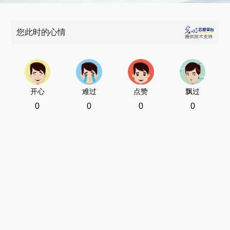
您此时的心情
开心
难过
点赞
飘过
0
0
0
0