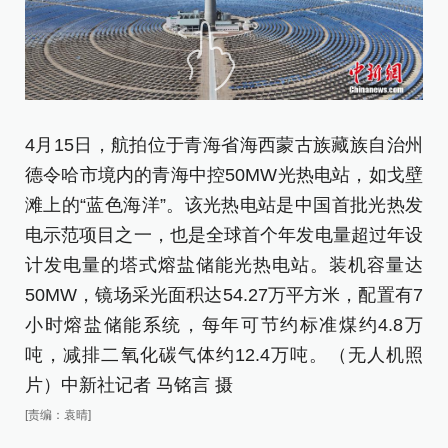
4月15日，航拍位于青海省海西蒙古族藏族自治州
4
德令哈市境内的青海中控50MW光热电站，如戈壁
德
滩上的“蓝色海洋”。该光热电站是中国首批光热发
滩
电示范项目之一，也是全球首个年发电量超过年设
电
计发电量的塔式熔盐储能光热电站。装机容量达
计
50MW，镜场采光面积达54.27万平方米，配置有7
5
小时熔盐储能系统，每年可节约标准煤约4.8万
小
吨，减排二氧化碳气体约12.4万吨。（无人机照
吨
片）中新社记者 马铭言 摄
片
[责编：袁晴]
[责