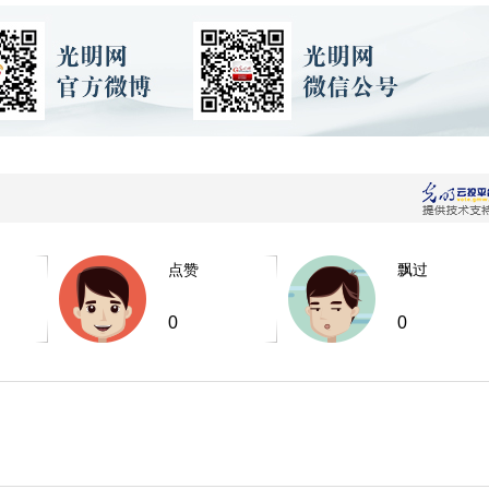
点赞
飘过
0
0