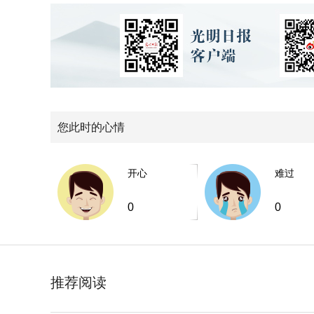
您此时的心情
开心
难过
0
0
推荐阅读