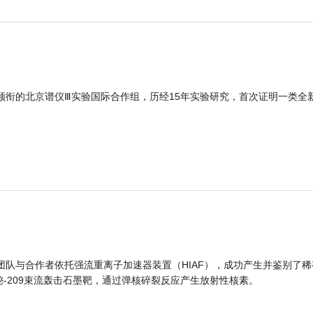
领衔的北京谱仪Ⅲ实验国际合作组，历经15年实验研究，首次证明一类全
团队与合作者依托强流重离子加速器装置（HIAF），成功产生并鉴别了稀
的铋-209束流轰击石墨靶，通过弹核碎裂反应产生放射性核素。