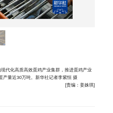
6月1
现代化高质高效蛋鸡产业集群，推进蛋鸡产业
近年来
蛋产量近30万吨。新华社记者李紫恒 摄
集约化、
[责编：姜姝琪]