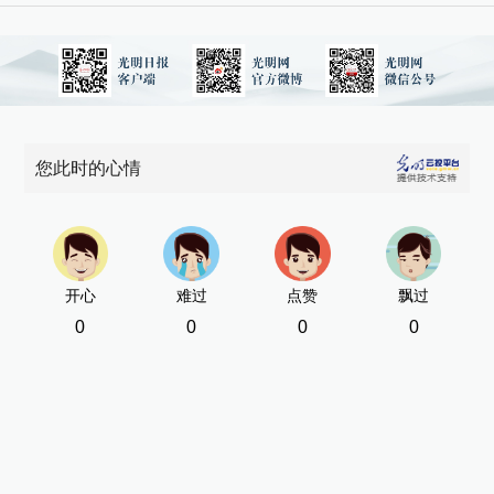
您此时的心情
开心
难过
点赞
飘过
0
0
0
0