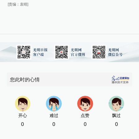
[责
[责编：袁晴]
您此时的心情
开心
难过
点赞
飘过
0
0
0
0