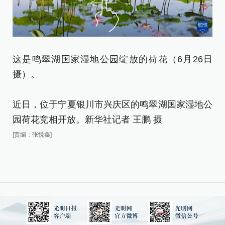
这
这是鸣翠湖国家湿地公园绽放的荷花（6月26日
摄
摄）。
[责
近日，位于宁夏银川市兴庆区的鸣翠湖国家湿地公
园荷花竞相开放。新华社记者 王鹏 摄
[责编：张悦鑫]