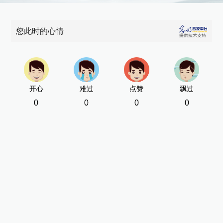
您此时的心情
开心
难过
点赞
飘过
0
0
0
0