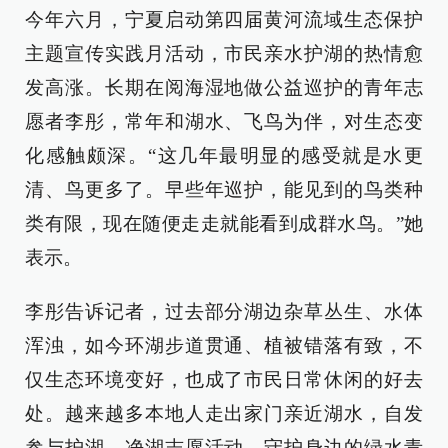
今年六月，宁夏启动第四届黄河流域生态保护
主题宣传实践月活动，市民亲水护湖的热情愈
发高涨。长期在阅海湿地做公益巡护的青年志
愿者李彤，常年和湖水、飞鸟为伴，对生态变
化感触颇深。“这几年最明显的感受就是水更
清、鸟更多了。早些年巡护，能见到的鸟类种
类有限，现在随便走走就能看到成群水鸟。”她
表示。
李彤告诉记者，过去部分湖边杂草丛生、水体
浑浊，如今环湖步道贯通、植被错落有致，不
仅生态环境变好，也成了市民日常休闲的好去
处。越来越多本地人走出家门亲近湖水，自发
参与护湖、净湖志愿活动，守护身边的绿水青