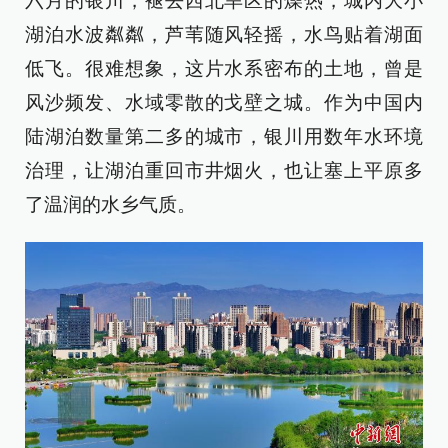
六月的银川，褪去西北旱区的燥热，城内大小
湖泊水波粼粼，芦苇随风轻摇，水鸟贴着湖面
低飞。很难想象，这片水系密布的土地，曾是
风沙频发、水域零散的戈壁之城。作为中国内
陆湖泊数量第二多的城市，银川用数年水环境
治理，让湖泊重回市井烟火，也让塞上平原多
了温润的水乡气质。