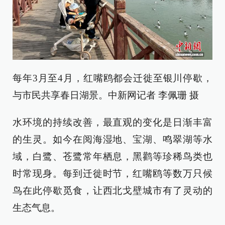
每年3月至4月，红嘴鸥都会迁徙至银川停歇，
与市民共享春日湖景。中新网记者 李佩珊 摄
水环境的持续改善，最直观的变化是日渐丰富
的生灵。如今在阅海湿地、宝湖、鸣翠湖等水
域，白鹭、苍鹭常年栖息，黑鹳等珍稀鸟类也
时常现身。每到迁徙时节，红嘴鸥等数万只候
鸟在此停歇觅食，让西北戈壁城市有了灵动的
生态气息。