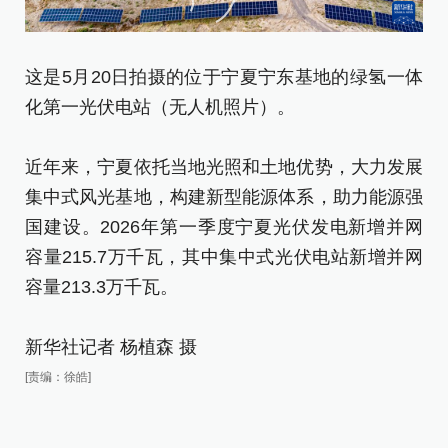
这是5月20日拍摄的位于宁夏宁东基地的绿氢一体
这
化第一光伏电站（无人机照片）。
化
近年来，宁夏依托当地光照和土地优势，大力发展
近
集中式风光基地，构建新型能源体系，助力能源强
集
国建设。2026年第一季度宁夏光伏发电新增并网
国
容量215.7万千瓦，其中集中式光伏电站新增并网
容
容量213.3万千瓦。
容
新华社记者 杨植森 摄
新
[责编：徐皓]
[责