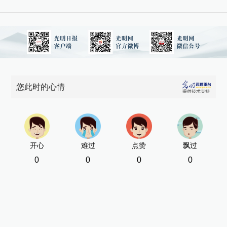
您此时的心情
开心
难过
点赞
飘过
0
0
0
0