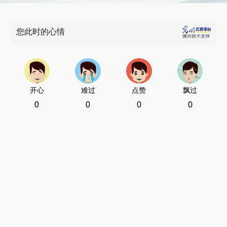
您此时的心情
开心
难过
点赞
飘过
0
0
0
0