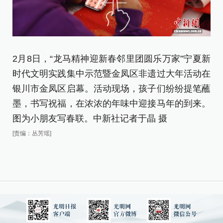
2月8日，“龙马精神迎新春邻里团圆乐万家”宁夏新
图
时代文明实践集中示范暨金凤区非遗过大年活动在
[责
银川市金凤区启幕。活动现场，孩子们纷纷提笔蘸
墨，书写祝福，在浓浓的年味中迎接马年的到来。
图为小朋友写春联。中新社记者于晶 摄
[责编：丛芳瑶]