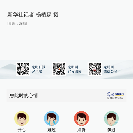
设
卡
新华社记者 杨植森 摄
[责编：袁晴]
新
[责
您此时的心情
开心
难过
点赞
飘过