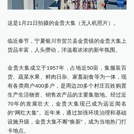
这是1月21日拍摄的金贵大集（无人机照片）。
1
临近春节，宁夏银川市贺兰县金贵镇的金贵大集上
货品丰富，人头攒动，洋溢着浓浓的新年氛围。
临
货
金贵大集成立于1957年，占地近50亩，集服装百
货、蔬菜水果、鲜肉日杂、家畜副食等为一体，现
金
有各类商户400多户，是周边20多个村庄百姓购置
货
生产生活物资、销售农产品的主要集散地。经过近
有
70年的发展壮大，金贵大集现已成为远近闻名
生
的“网红大集”。近年来，通过加强环境治理和基础
7
设施升级，金贵大集不断“焕新”，成为当地热门打
的
卡地点。