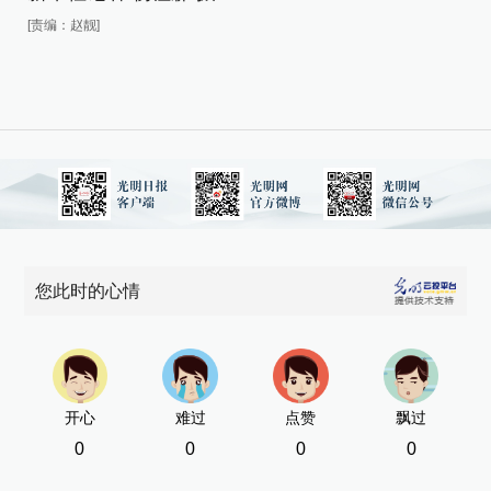
新
[责编：赵靓]
[责
您此时的心情
开心
难过
点赞
飘过
0
0
0
0