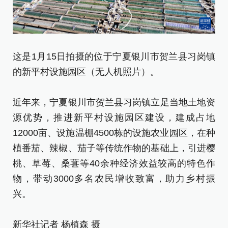
这是1月15日拍摄的位于宁夏银川市贺兰县习岗镇
1
的新平村设施园区（无人机照片）。
新
近年来，宁夏银川市贺兰县习岗镇立足当地土地资
近
源优势，推进新平村设施园区建设，建成占地
源
12000亩、设施温棚4500栋的设施农业园区，在种
1
植番茄、辣椒、茄子等传统作物的基础上，引进樱
植
桃、草莓、桑葚等40余种经济效益较高的特色作
桃
物，带动3000多名农民增收致富，助力乡村振
物
兴。
兴
新华社记者 杨植森 摄