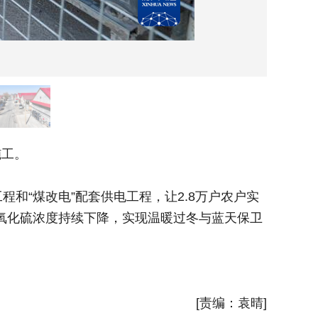
施工。
11月
“煤改电”配套供电工程，让2.8万户农户实
近年来，
、二氧化硫浓度持续下降，实现温暖过冬与蓝天保卫
现清洁取
的双重效
新华社
[责编：袁晴]