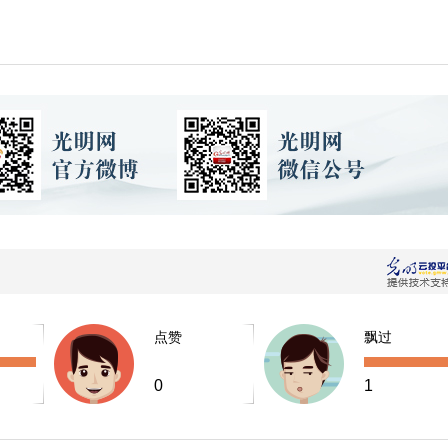
点赞
飘过
0
1