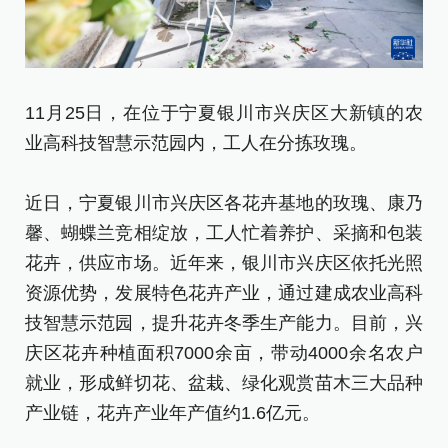
1
11月25日，在位于宁夏银川市兴庆区大新镇的农
业
业高科技智慧示范园内，工人在分拣玫瑰。
近
近日，宁夏银川市兴庆区各花卉基地的玫瑰、康乃
馨
馨、蝴蝶兰竞相绽放，工人忙着养护、采摘和包装
花
花卉，供应市场。近年来，银川市兴庆区依托光照
资
资源优势，发展特色花卉产业，通过建成农业高科
技
技智慧示范园，提升花卉冬季生产能力。目前，兴
庆
庆区花卉种植面积7000余亩，带动4000余名农户
就
就业，形成鲜切花、盆栽、绿化观赏苗木三大品种
产
产业链，花卉产业年产值约1.6亿元。