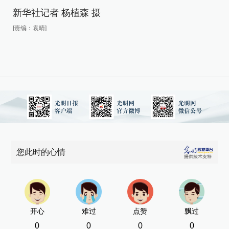
新
新华社记者 杨植森 摄
[责
[责编：袁晴]
您此时的心情
开心
难过
点赞
飘过
0
0
0
0