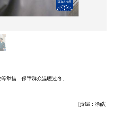
11月
等举措，保障群众温暖过冬。
近日，
新华社
[责编：徐皓]