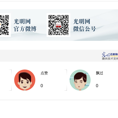
点赞
飘过
0
0