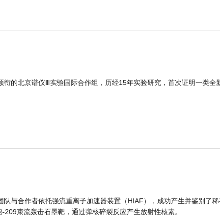
领衔的北京谱仪Ⅲ实验国际合作组，历经15年实验研究，首次证明一类全
团队与合作者依托强流重离子加速器装置（HIAF），成功产生并鉴别了稀
的铋-209束流轰击石墨靶，通过弹核碎裂反应产生放射性核素。