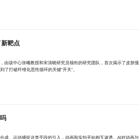
了新靶点
，由该中心张曦教授和宋清晓研究员领衔的研究团队，首次揭示了皮肤慢
找到了打破纤维化恶性循环的关键“开关”。
”吗
合成、运动捕捉这类手段的引入，动画和实拍开始相互渗透。AI对动画与