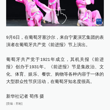
9月6日，在葡萄牙塞沙尔，来自宁夏演艺集团的表
9
演者在葡萄牙共产党《前进报》节上演出。
《
出
葡萄牙共产党于1921年成立，其机关报《前进
报》创办于1931年。《前进报》节是集政治、文
葡
化、体育、娱乐、餐饮、购物等各种内容于一体的
报
大型群众性节庆活动，在葡萄牙知名度很高。
化
大
新华社记者 荀伟 摄
新
[责编：邢彬]