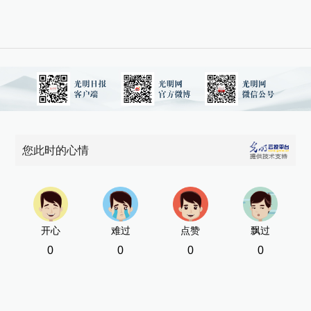
[责
您此时的心情
开心
难过
点赞
飘过
0
0
0
0