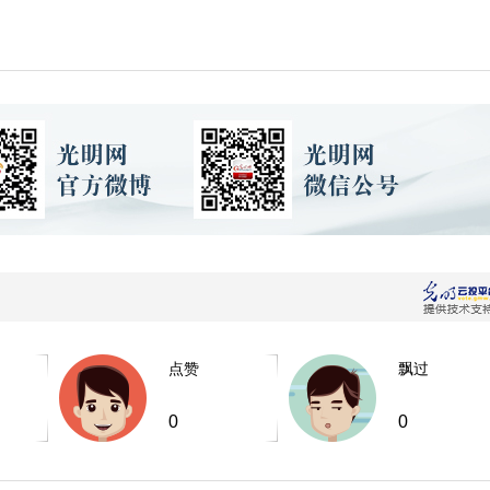
点赞
飘过
0
0