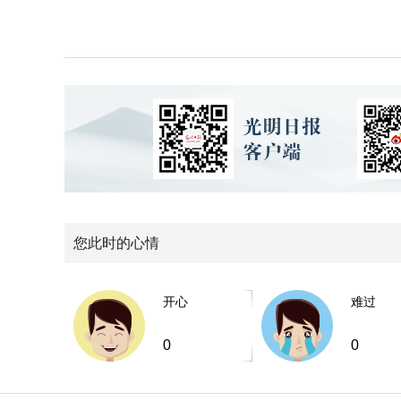
您此时的心情
开心
难过
0
0