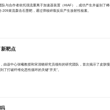
团队与合作者依托强流重离子加速器装置（HIAF），成功产生并鉴别了稀
的铋-209束流轰击石墨靶，通过弹核碎裂反应产生放射性核素。
了新靶点
，由该中心张曦教授和宋清晓研究员领衔的研究团队，首次揭示了皮肤慢
找到了打破纤维化恶性循环的关键“开关”。
”吗