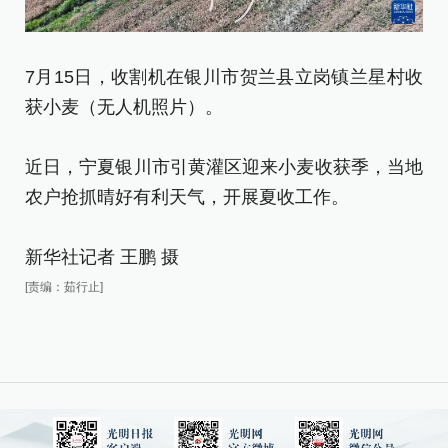
7月15日，收割机在银川市贺兰县立岗镇兰星村收
获小麦（无人机照片）。
7
获
近日，宁夏银川市引黄灌区迎来小麦收获季，当地
农户抢抓晴好有利天气，开展夏收工作。
近
农
新华社记者 王鹏 摄
[责编：茹行止]
新
[责