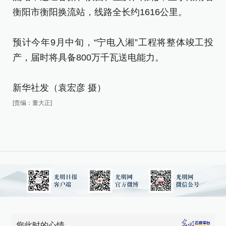
衡
衡阳市衡阳换流站，线路全长约1616公里。
预
预计今年9月中旬，“宁电入湘”工程将整体竣工投
产
产，届时将具备800万千瓦送电能力。
新
新华社发（袁宏彦 摄）
[责
[责编：董大正]
您此时的心情