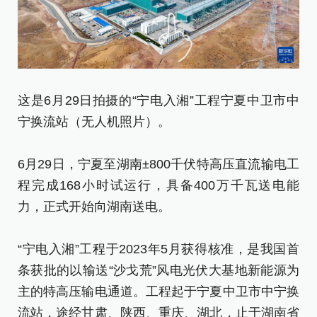
这
这是6月29日拍摄的“宁电入湘”工程宁夏中卫市中
宁
宁换流站（无人机照片）。
6
6月29日，宁夏至湖南±800千伏特高压直流输电工
程
程完成168小时试运行，具备400万千瓦送电能
力
力，正式开始向湖南送电。
“
“宁电入湘”工程于2023年5月获得核准，是我国首
条
条获批的以输送“沙戈荒”风电光伏大基地新能源为
主
主的特高压输电通道。工程起于宁夏中卫市中宁换
流
流站，途经甘肃、陕西、重庆、湖北，止于湖南省