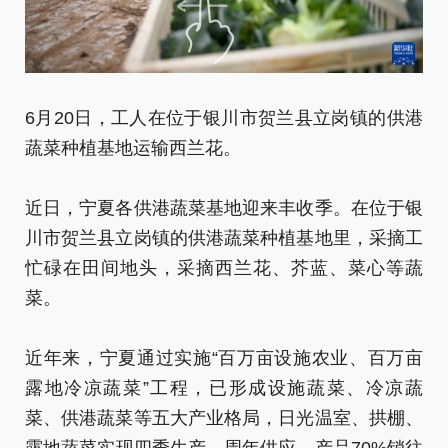
6
6月20日，工人在位于银川市贺兰县立岗镇的供港
蔬
蔬菜种植基地运输西兰花。
近
近日，宁夏各供港蔬菜基地迎来丰收季。在位于银
川
川市贺兰县立岗镇的供港蔬菜种植基地里，采摘工
忙
忙碌在田间地头，采摘西兰花、芥蓝、菜心等蔬
菜
菜。
近
近年来，宁夏通过实施“百万亩设施农业、百万亩
露
露地冷凉蔬菜”工程，已形成设施蔬菜、冷凉蔬
菜
菜、供港蔬菜等五大产业格局，日光温室、拱棚、