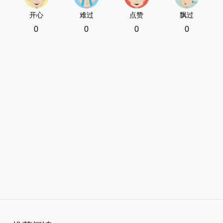
开心
难过
点赞
飘过
0
0
0
0