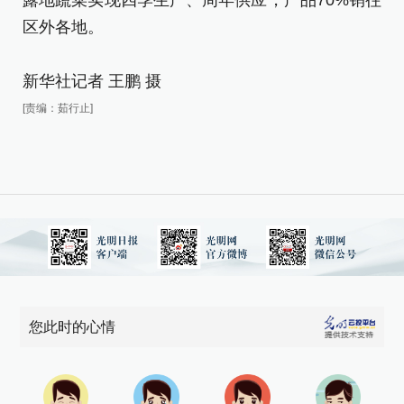
露
露地蔬菜实现四季生产、周年供应，产品70%销往
区
区外各地。
新
新华社记者 王鹏 摄
[责
[责编：茹行止]
您此时的心情