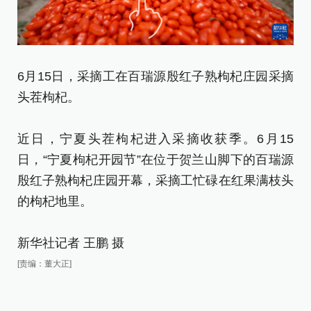
6月15日，采摘工在百瑞源殷红子熟枸杞庄园采摘
6
头茬枸杞。
头
近日，宁夏头茬枸杞进入采摘收获季。6月15
近
日，“宁夏枸杞开园节”在位于贺兰山脚下的百瑞源
日
殷红子熟枸杞庄园开幕，采摘工忙碌在红果满枝头
殷
的枸杞地里。
的
新华社记者 王鹏 摄
新
[责编：董大正]
[责