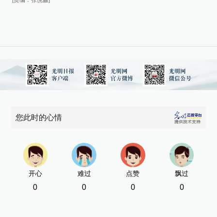
[责编：张悦鑫]
您此时的心情
开心
难过
点赞
飘过
0
0
0
0