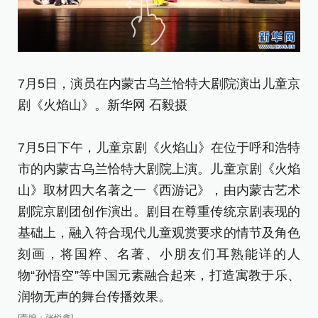
7月5日，演员在内蒙古乌兰恰特大剧院演出儿童京
7
剧《火焰山》。新华网 石毅摄
剧
[责
7月5日下午，儿童京剧《火焰山》在位于呼和浩特
市的内蒙古乌兰恰特大剧院上演。儿童京剧《火焰
山》取材四大名著之一《西游记》，由内蒙古艺术
剧院京剧团创作演出。剧目在尊重传统京剧表现的
基础上，融入符合现代儿童观赏要求的情节及角色
刻画，将国粹、名著、小朋友们耳熟能详的人
物“孙悟空”等中国元素融合起来，打造寓教于乐、
润物无声的舞台传播效果。