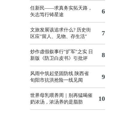
任新民——求真务实拓天路，
6
矢志笃行铸星途
文旅发展该追求什么?
历史街
7
区应"留人、见物、存生活"
炒作虚假叙事行"扩军"之实
日
8
新版《防卫白皮书》引批评
风雨中筑起坚固防线 陕西省
9
旬阳市抗洪抢险一线见闻
世界母乳喂养周｜别再猛喝催
10
奶浓汤，浓汤养的是脂肪