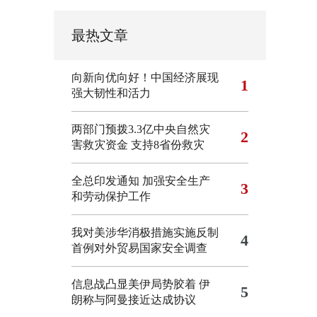
最热文章
向新向优向好！中国经济展现
1
强大韧性和活力
两部门预拨3.3亿中央自然灾
2
害救灾资金 支持8省份救灾
全总印发通知 加强安全生产
3
和劳动保护工作
我对美涉华消极措施实施反制
4
首例对外贸易国家安全调查
信息战凸显美伊局势胶着
伊
5
朗称与阿曼接近达成协议