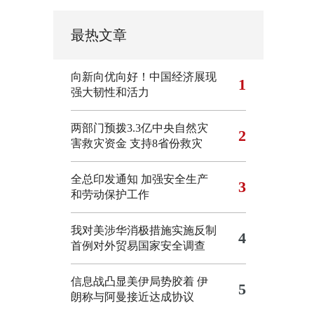
最热文章
向新向优向好！中国经济展现
1
强大韧性和活力
两部门预拨3.3亿中央自然灾
2
害救灾资金 支持8省份救灾
全总印发通知 加强安全生产
3
和劳动保护工作
我对美涉华消极措施实施反制
4
首例对外贸易国家安全调查
信息战凸显美伊局势胶着
伊
5
朗称与阿曼接近达成协议