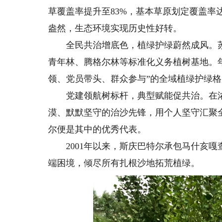
草覆盖率提升至83%，基本草原划定覆盖率
盎然，生态环境实现历史性好转。
全民共治增底色，植绿护绿蔚然成风。苏
青年林、腾格尔林等标准化义务植树基地。年
领、党员带头、群众参与”的全域植绿护绿
党建领航树标杆，典型赋能促共治。在浓
漠、默默坚守的治沙先锋，用个人坚守汇聚
尔便是其中的优秀代表。
2001年以来，斯庆巴特尔承包马什亥嘎查
端困境，倾尽所有扎根沙地拓荒植绿。