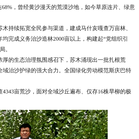
达68%，曾经黄沙漫天的荒漠沙地，如今草原连片、绿意
木持续拓宽全民参与渠道，建成马什亥嘎查万亩林、
均完成义务治沙造林2000亩以上，构建起“党组织引
格局。
厚的生态治理氛围感召下，苏木涌现出一批扎根荒
全域治沙护绿的强大合力。全国绿化劳动模范斯庆巴特
4343亩荒沙，面对全域沙丘遍布、仅存16株旱柳的极