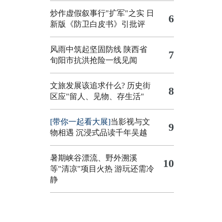
炒作虚假叙事行"扩军"之实
日
6
新版《防卫白皮书》引批评
风雨中筑起坚固防线 陕西省
7
旬阳市抗洪抢险一线见闻
文旅发展该追求什么?
历史街
8
区应"留人、见物、存生活"
[带你一起看大展]
当影视与文
9
物相遇 沉浸式品读千年吴越
暑期峡谷漂流、野外溯溪
10
等"清凉"项目火热 游玩还需冷
静