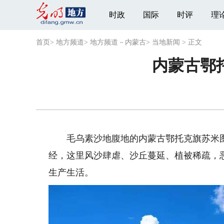
时政
国际
时评
理
首页
>
地方频道
>
地方频道－内蒙古
>
当地新闻
>
正文
内蒙古鄂
毛乌素沙地腹地的内蒙古鄂托克旗苏米图
经，这里风沙肆虐、沙丘蔓延、植被稀疏，
生产生活。