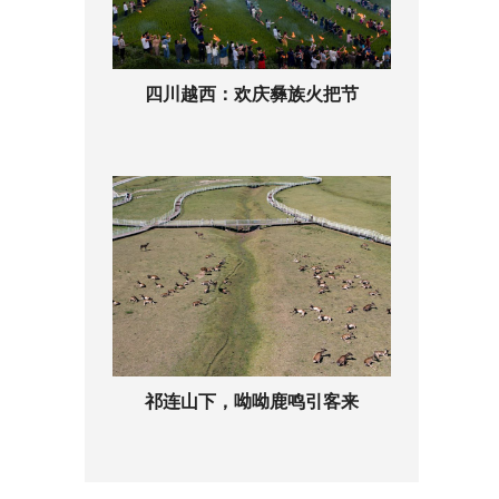
四川越西：欢庆彝族火把节
祁连山下，呦呦鹿鸣引客来