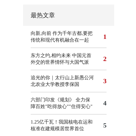
最热文章
向新,向前
作为千年古都,要把
1
传统和现代有机融合在一起
东方之约,相约未来 中国元首
2
外交的世界情怀与大国气派
追光的你｜太行山上新愚公河
3
北农业大学教授李保国
六部门印发《规划》 全力保
4
障百姓"吃得放心""住得安心"
1.25亿千瓦！我国核电在运和
5
核准在建规模居世界首位