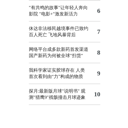
"有共鸣的故事"让年轻人奔向
6
影院
"电影+"激发新活力
休达非法移民越境事件已致约
7
百人死亡
飞地风暴背后
网络平台成多款新药首发渠道
8
国产新药为何被全球"扫货"
我科学家证实胶球存在 人类
9
首次看到由“力”构成的物质
探月:最新版月球"说明书"
观
10
测"猎鹰9"残骸撞击月球迹象