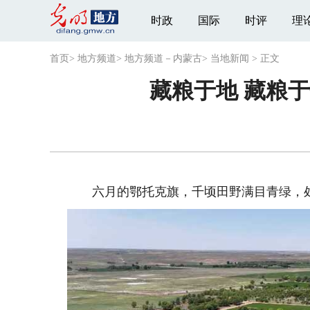
时政
国际
时评
理
首页
>
地方频道
>
地方频道－内蒙古
>
当地新闻
>
正文
藏粮于地 藏粮
六月的鄂托克旗，千顷田野满目青绿，