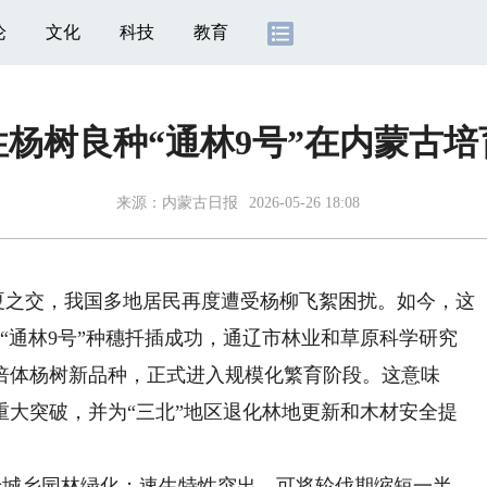
论
文化
科技
教育
性杨树良种“通林9号”在内蒙古培
来源：
内蒙古日报
2026-05-26 18:08
夏之交，我国多地居民再度遭受杨柳飞絮困扰。如今，这
株“通林9号”种穗扦插成功，通辽市林业和草原科学研究
三倍体杨树新品种，正式进入规模化繁育阶段。这意味
重大突破，并为“三北”地区退化林地更新和木材安全提
于城乡园林绿化；速生特性突出，可将轮伐期缩短一半，