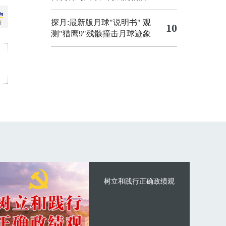
探月:最新版月球"说明书"
观
10
测"猎鹰9"残骸撞击月球迹象
树立和践行正确政绩观