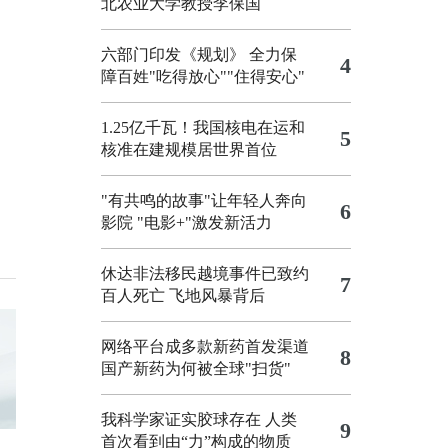
北农业大学教授李保国
六部门印发《规划》 全力保
4
障百姓"吃得放心""住得安心"
1.25亿千瓦！我国核电在运和
5
核准在建规模居世界首位
"有共鸣的故事"让年轻人奔向
6
影院
"电影+"激发新活力
休达非法移民越境事件已致约
7
百人死亡
飞地风暴背后
网络平台成多款新药首发渠道
8
国产新药为何被全球"扫货"
我科学家证实胶球存在 人类
9
首次看到由“力”构成的物质