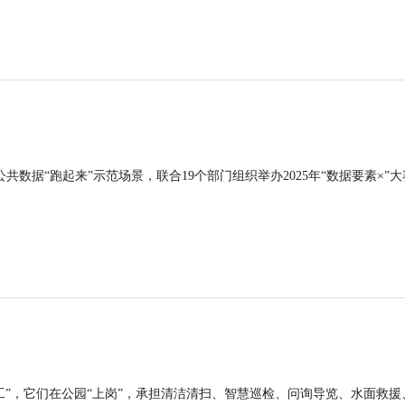
公共数据“跑起来”示范场景，联合19个部门组织举办2025年“数据要素×”大
工”，它们在公园“上岗”，承担清洁清扫、智慧巡检、问询导览、水面救援