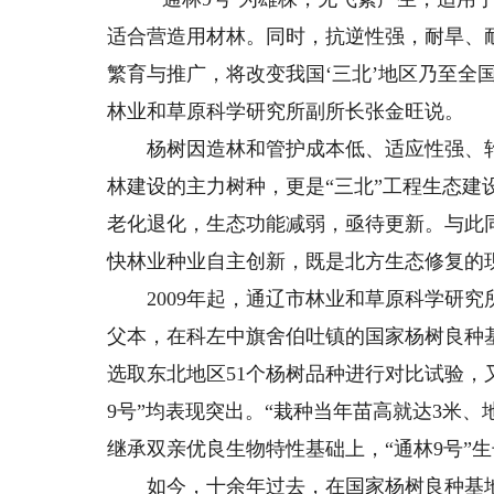
适合营造用材林。同时，抗逆性强，耐旱、
繁育与推广，将改变我国‘三北’地区乃至全
林业和草原科学研究所副所长张金旺说。
杨树因造林和管护成本低、适应性强、轮
林建设的主力树种，更是“三北”工程生态
老化退化，生态功能减弱，亟待更新。与此
快林业种业自主创新，既是北方生态修复的
2009年起，通辽市林业和草原科学研究所
父本，在科左中旗舍伯吐镇的国家杨树良种基
选取东北地区51个杨树品种进行对比试验，
9号”均表现突出。“栽种当年苗高就达3米
继承双亲优良生物特性基础上，“通林9号”生
如今，十余年过去，在国家杨树良种基地的