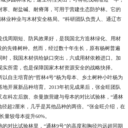
耐寒、耐盐碱、耐瘠薄，可用于营建生态防护林。它的
国林业种业与木材安全格局。”科研团队负责人、通辽市
伐周期短、防风效果好，是我国北方造林绿化、用材
建设的先锋树种。然而，经过数十年生长，原有杨树普遍
同时，我国木材供给缺口突出，六成用材依赖进口。加
现实所需，也是保障国家木材资源安全的战略抉择。
以自主培育的“哲林4号”杨为母本、乡土树种小叶杨为
地开展新品种培育。2013年初见成果后，张金旺团队
又在科左后旗、奈曼旗营建与母本的对比试验林，“通林
、地径超2厘米，几乎是其他品种的两倍。”张金旺介绍，在
长量较母本提升60%。
对比试验林里，“通林9号”的高度和胸径均远超同期