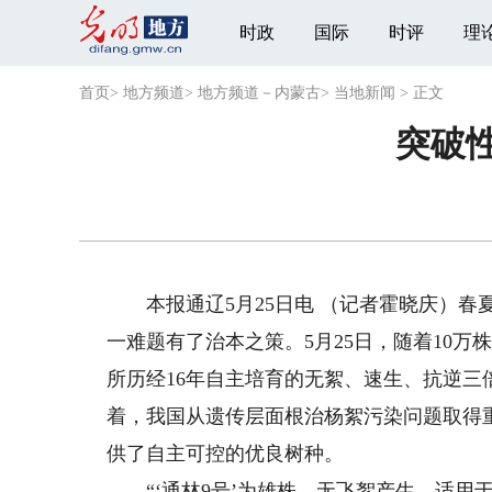
时政
国际
时评
理
首页
>
地方频道
>
地方频道－内蒙古
>
当地新闻
>
正文
突破
本报通辽5月25日电 （记者霍晓庆）春
一难题有了治本之策。5月25日，随着10万
所历经16年自主培育的无絮、速生、抗逆
着，我国从遗传层面根治杨絮污染问题取得
供了自主可控的优良树种。
“‘通林9号’为雄株，无飞絮产生，适用