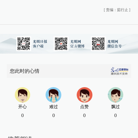
[
责编：茹行止
]
您此时的心情
开心
难过
点赞
飘过
0
0
0
0