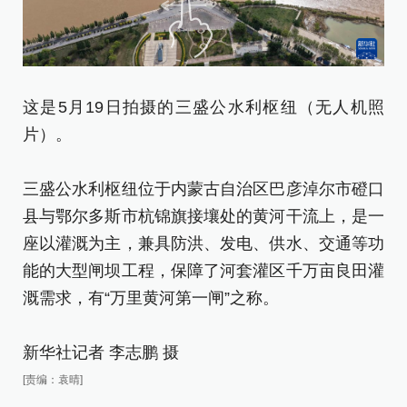
这
这是5月19日拍摄的三盛公水利枢纽（无人机照
片
片）。
三
三盛公水利枢纽位于内蒙古自治区巴彦淖尔市磴口
县
县与鄂尔多斯市杭锦旗接壤处的黄河干流上，是一
座
座以灌溉为主，兼具防洪、发电、供水、交通等功
能
能的大型闸坝工程，保障了河套灌区千万亩良田灌
溉
溉需求，有“万里黄河第一闸”之称。
新
新华社记者 李志鹏 摄
[责
[责编：袁晴]