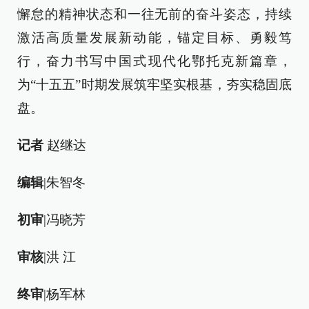
懈怠的精神状态和一往无前的奋斗姿态，持续
激活高质量发展新动能，锚定目标、勇毅笃
行，奋力书写中国式现代化鄂托克新篇章，
为“十五五”时期发展筑牢坚实根基，夯实稳固底
盘。
记者
赵继达
编辑
|朱智冬
初审
|冯晓芳
审核
|洪 江
终审
|杨军林