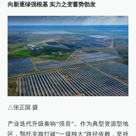
向新逐绿强根基 实力之变蓄势勃发
△张正国 摄
产业迭代升级奏响“强音”。作为典型资源型地
区，鄂托克旗打破“一煤独大”路径依赖，坚持