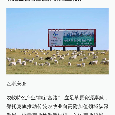
△斯庆摄
农牧特色产业铺就“富路”。立足草原资源禀赋，
鄂托克旗推动传统农牧业向高附加值领域纵深