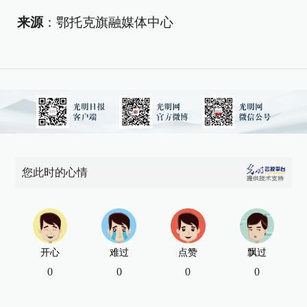
来
源
：鄂托克旗融媒体中心
您此时的心情
开心
难过
点赞
飘过
0
0
0
0