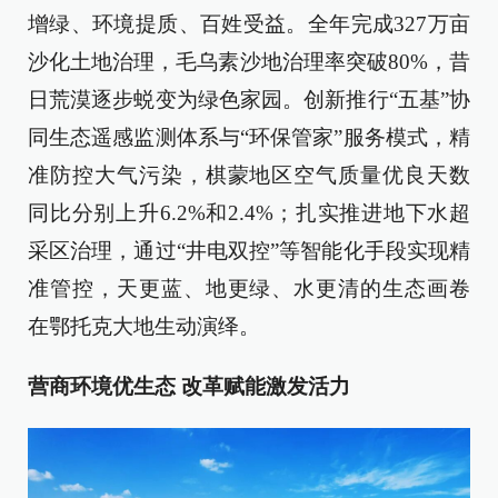
增绿、环境提质、百姓受益。全年完成327万亩
沙化土地治理，毛乌素沙地治理率突破80%，昔
日荒漠逐步蜕变为绿色家园。创新推行“五基”协
同生态遥感监测体系与“环保管家”服务模式，精
准防控大气污染，棋蒙地区空气质量优良天数
同比分别上升6.2%和2.4%；扎实推进地下水超
采区治理，通过“井电双控”等智能化手段实现精
准管控，天更蓝、地更绿、水更清的生态画卷
在鄂托克大地生动演绎。
营商环境优生态 改革赋能激发活力