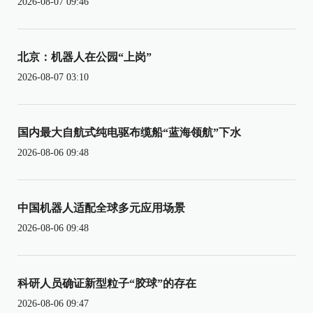
2026-08-07 09:46
北京：机器人在公园“上岗”
2026-08-07 03:10
国内最大自航式纯电驱布缆船“蓝海领航”下水
2026-08-06 09:48
中国机器人适配全球多元应用场景
2026-08-06 09:48
科研人员确证新型粒子“胶球”的存在
2026-08-06 09:47