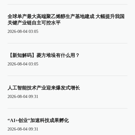
全球单产最大高端聚乙烯醇生产基地建成 大幅提升我国
关键产业链自主可控水平
2026-08-04 03:05
【新知解码】菱方堆垛有什么用？
2026-08-04 03:05
人工智能技术产业迎来爆发式增长
2026-08-04 09:31
“AI+创业”加速科技成果孵化
2026-08-04 09:31