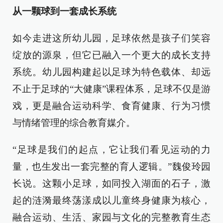
从一颗球到一套成长系统
如今走进这所幼儿园，足球依然是孩子们笑容
绽放的源泉，但它已融入一个更大的成长支持
系统。幼儿园构建起以足球为特色载体、却远
不止于足球的“大健康”课程体系，足球不仅是游
戏，更是融合运动科学、食育健康、行为习惯
与情绪管理的综合教育媒介。
“足球是我们的起点，它让我们看见运动的力
量，也生发出一套完整的育人逻辑。”魏俊玲园
长说。这颗小足球，如同投入湖面的石子，激
起的涟漪最终荡漾成以儿童终身健康为核心，
融合运动、生活、家园与文化的完整教育生态