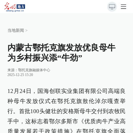
当地新闻
>
内蒙古鄂托克旗发放优良母牛
为乡村振兴添“牛劲”
来源：
鄂托克旗融媒体中心
2025-12-25 15:20
12月24日，国海创联实业集团有限公司高端良
种母牛发放仪式在鄂托克旗敖伦淖尔嘎查举
行。首批100头健壮的安格斯母牛交付到农牧民
手中，这标志着鄂尔多斯市《优质肉牛产业高
质量发展若干政策措施》在鄂托克旗全面落