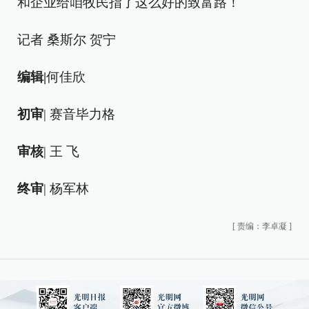
和企业给咱牧民指了这么好的致富路！
记者 桑斯尔 贺宁
编辑|
何佳欣
初审
| 赛音毕力格
审核
| 王 飞
终审
| 杨军林
[
责编：李卓凝
]