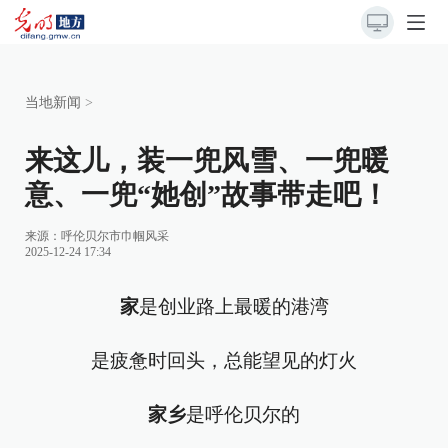
当地新闻
>
来这儿，装一兜风雪、一兜暖
意、一兜“她创”故事带走吧！
来源：
呼伦贝尔市巾帼风采
2025-12-24 17:34
家
是创业路上最暖的港湾
是疲惫时回头，总能望见的灯火
家乡
是呼伦贝尔的