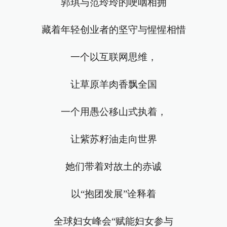
郭琪与范玲玲的哽咽相拥
藏着年轻创业者的坚守与惺惺相惜
一个以互联网思维，
让草原羊肉香飘全国
一个用愚公移山式执着，
让紫苏籽油走向世界
她们带着对故土的赤诚
以“抱团发展”诠释着
全球妇女峰会“赋能妇女参与