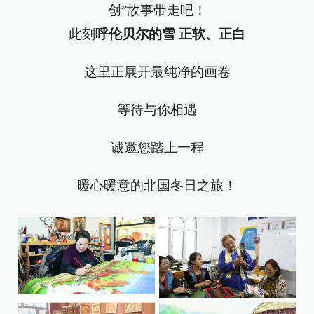
此刻
呼伦贝尔的雪 正软、正白
这里正展开最纯净的画卷
等待与你相遇
诚邀您踏上一程
暖心暖意的北国冬日之旅！