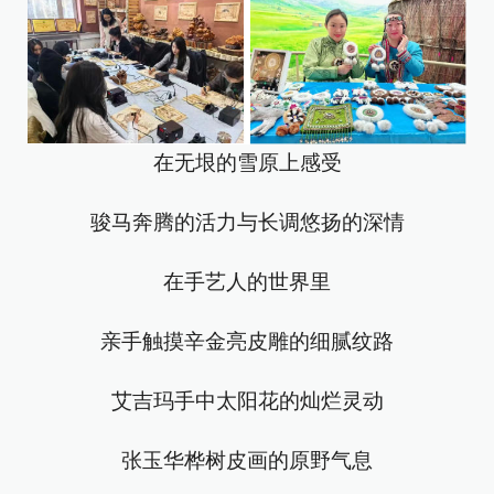
在无垠的雪原上感受
骏马奔腾的活力与长调悠扬的深情
在手艺人的世界里
亲手触摸辛金亮皮雕的细腻纹路
艾吉玛手中太阳花的灿烂灵动
张玉华桦树皮画的原野气息