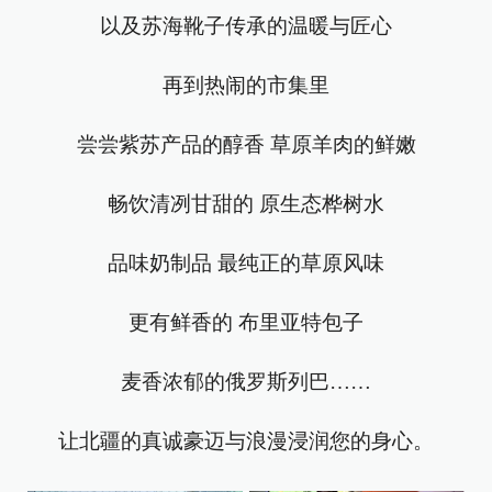
以及苏海靴子传承的温暖与匠心
再到热闹的市集里
尝尝紫苏产品的醇香 草原羊肉的鲜嫩
畅饮清冽甘甜的 原生态桦树水
品味奶制品 最纯正的草原风味
更有鲜香的 布里亚特包子
麦香浓郁的俄罗斯列巴……
让北疆的真诚豪迈与浪漫浸润您的身心。