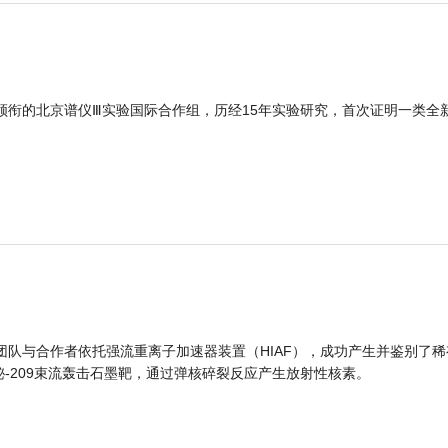
领衔的北京谱仪Ⅲ实验国际合作组，历经15年实验研究，首次证明一类全
团队与合作者依托强流重离子加速器装置（HIAF），成功产生并鉴别了稀
的铋-209束流轰击石墨靶，通过弹核碎裂反应产生放射性核素。