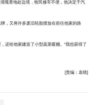
卫境嘎查地处边境，牧民修车不便，他决定干汽
牌，又将许多废旧轮胎摆放在前往他家的路
，还给他家建造了小型蔬菜暖棚。“我也获得了
[责编：袁晴]