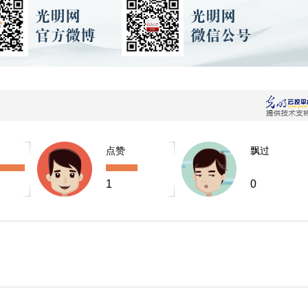
点赞
飘过
1
0