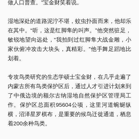
做人口普查。”宝金财笑着说。
湿地深处的道路泥泞不堪，蚊虫扑面而来，他却乐
在其中。“听，这是红脚隼的叫声。”他突然驻足，
敏锐地望向远处，“我拍到过红脚隼大战金雕，小
家伙俯冲攻击大块头，真精彩。”他手舞足蹈地比
划着。
专攻鸟类研究的生态学硕士宝金财，在几乎走遍了
内蒙古所有鸟类保护区后，通过人才引进计划来到
了中俄边境的额尔古纳湿地自然保护区管理局工
作。保护区总面积95604公顷，这里河道蜿蜒纵
横，沼泽星罗棋布，是重要的候鸟迁徙通道，栖息
着200余种鸟类。