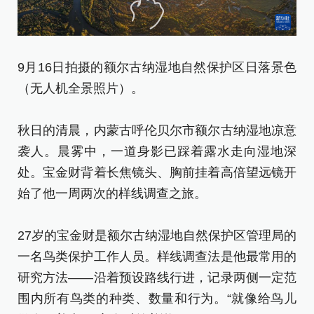
9月16日拍摄的额尔古纳湿地自然保护区日落景色
这
（无人机全景照片）。
（
秋日的清晨，内蒙古呼伦贝尔市额尔古纳湿地凉意
新
袭人。晨雾中，一道身影已踩着露水走向湿地深
[责
处。宝金财背着长焦镜头、胸前挂着高倍望远镜开
始了他一周两次的样线调查之旅。
27岁的宝金财是额尔古纳湿地自然保护区管理局的
一名鸟类保护工作人员。样线调查法是他最常用的
研究方法——沿着预设路线行进，记录两侧一定范
围内所有鸟类的种类、数量和行为。“就像给鸟儿