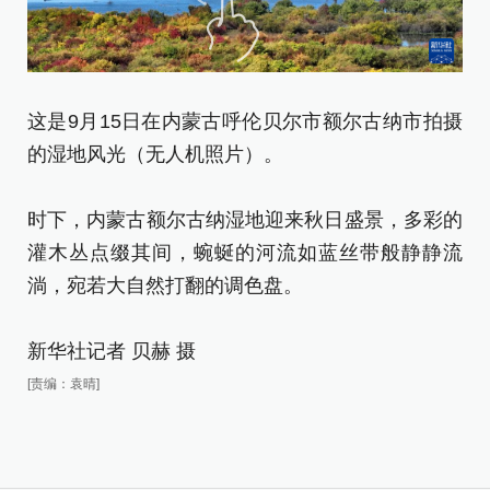
这
这是9月15日在内蒙古呼伦贝尔市额尔古纳市拍摄
的
的湿地风光（无人机照片）。
时
时下，内蒙古额尔古纳湿地迎来秋日盛景，多彩的
灌
灌木丛点缀其间，蜿蜒的河流如蓝丝带般静静流
淌
淌，宛若大自然打翻的调色盘。
新
新华社记者 贝赫 摄
[责
[责编：袁晴]