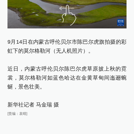
9
原
9月14日在内蒙古呼伦贝尔市陈巴尔虎旗拍摄的彩
虹下的莫尔格勒河（无人机照片）。
近
裳
近日，内蒙古呼伦贝尔陈巴尔虎草原披上秋的霓
蜒
裳，莫尔格勒河如蓝色哈达在金黄草甸间迤逦蜿
蜒，景色壮美。
新
[责
新华社记者 马金瑞 摄
[责编：袁晴]