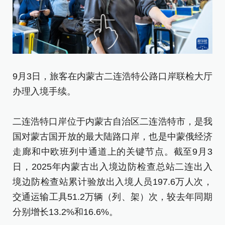
9
9月3日，旅客在内蒙古二连浩特公路口岸联检大厅
联
办理入境手续。
二
二连浩特口岸位于内蒙古自治区二连浩特市，是我
国
国对蒙古国开放的最大陆路口岸，也是中蒙俄经济
走
走廊和中欧班列中通道上的关键节点。截至9月3
日
日，2025年内蒙古出入境边防检查总站二连出入
境
境边防检查站累计验放出入境人员197.6万人次，
交
交通运输工具51.2万辆（列、架）次，较去年同期
分
分别增长13.2%和16.6%。