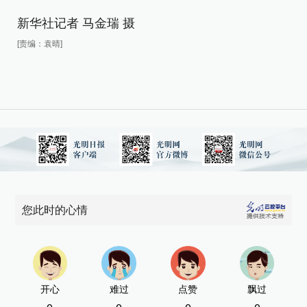
新
新华社记者 马金瑞 摄
[责
[责编：袁晴]
您此时的心情
开心
难过
点赞
飘过