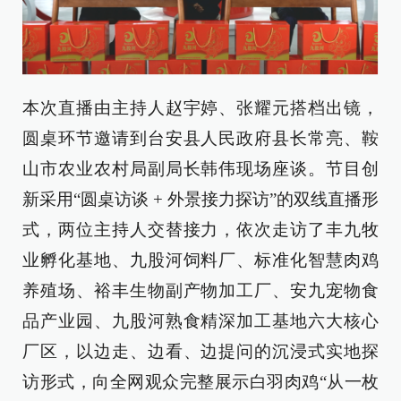
本次直播由主持人赵宇婷、张耀元搭档出镜，
圆桌环节邀请到台安县人民政府县长常亮、鞍
山市农业农村局副局长韩伟现场座谈。节目创
新采用“圆桌访谈 + 外景接力探访”的双线直播形
式，两位主持人交替接力，依次走访了丰九牧
业孵化基地、九股河饲料厂、标准化智慧肉鸡
养殖场、裕丰生物副产物加工厂、安九宠物食
品产业园、九股河熟食精深加工基地六大核心
厂区，以边走、边看、边提问的沉浸式实地探
访形式，向全网观众完整展示白羽肉鸡“从一枚