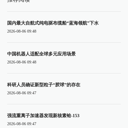
国内最大自航式纯电驱布缆船“蓝海领航”下水
2026-08-06 09:48
中国机器人适配全球多元应用场景
2026-08-06 09:48
科研人员确证新型粒子“胶球”的存在
2026-08-06 09:47
强流重离子加速器发现新核素铪-153
2026-08-06 09:47