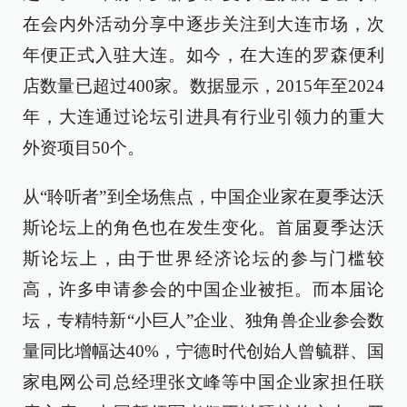
在会内外活动分享中逐步关注到大连市场，次
年便正式入驻大连。如今，在大连的罗森便利
店数量已超过400家。数据显示，2015年至2024
年，大连通过论坛引进具有行业引领力的重大
外资项目50个。
从“聆听者”到全场焦点，中国企业家在夏季达沃
斯论坛上的角色也在发生变化。首届夏季达沃
斯论坛上，由于世界经济论坛的参与门槛较
高，许多申请参会的中国企业被拒。而本届论
坛，专精特新“小巨人”企业、独角兽企业参会数
量同比增幅达40%，宁德时代创始人曾毓群、国
家电网公司总经理张文峰等中国企业家担任联