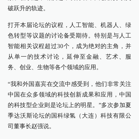
破跃升的轨迹。
打开本届论坛的议程，人工智能、机器人、绿
色转型等议题的讨论备受期待。特别是与人工
智能相关议程超过30个，成为绝对的主角，并
从单一的技术讨论，延伸至金融、艺术、服
务、创业、生物等各个领域的应用。
“我和外国嘉宾在交流中感受到，他们非常关注
中国在众多领域的科技创新成果和应用，中国
的科技型企业则是论坛上的明星。”多次参加夏
季达沃斯论坛的国科绿氢（大连）科技有限公
司董事长赵强说。