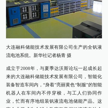
大连融科储能技术发展有限公司生产的全钒液
流电池系统。新华社记者杨青 摄
成立于2008年，与夏季达沃斯论坛一起成长起
来的大连融科储能技术发展有限公司，智能化
装备智造车间内，“身着”亮丽黄色“制服”的智能
机器人在车间内不停穿梭，与工人们协同作
业，忙而有序地组装钒液流电池储能产品。这