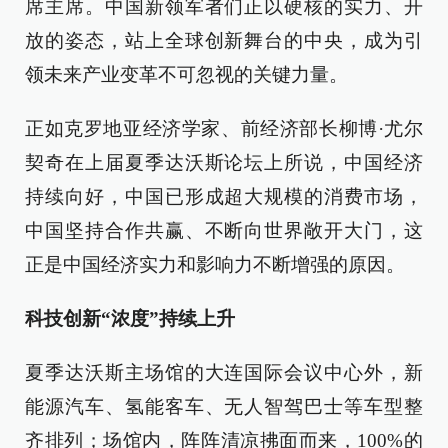
席主席。中国新领军者们正以硬核的实力、开
放的姿态，站上全球创新舞台的中央，成为引
领未来产业变革不可忽视的关键力量。
正如克罗地亚经济学家、前经济部长柳博·尤尔
契奇在上届夏季达沃斯论坛上所说，中国经济
持续向好，中国已形成超大规模的消费市场，
中国坚持合作共赢、不断向世界敞开大门，这
正是中国经济实力和影响力不断增强的原因。
科技创新“浓度”持续上升
夏季达沃斯主场馆的大连国际会议中心外，新
能源汽车、氢能客车、无人智驾巴士等车型整
齐排列；场馆内，阵阵清凉拂面而来，100%的