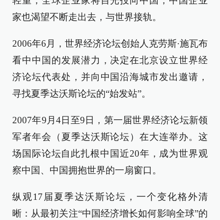
轻重，全球企业家将目光投向中国，中国企业
家也渴望不断走出去，与世界接轨。
2006年6月，世界经济论坛创始人克劳斯·施瓦布
看中中国的发展潜力，决定在北京设立世界经
济论坛代表处，并向中国沿海城市发出邀请，
寻找夏季达沃斯论坛的“始发站”。
2007年9月4日至9日，第一届世界经济论坛新领
军者年会（夏季达沃斯论坛）在大连举办。这
场国际论坛自此扎根中国近20年，成为世界观
察中国、中国拥抱世界的一扇窗口。
纵观17届夏季达沃斯论坛，一个变化格外清
晰：从最初关注“中国经济增长如何影响全球”的