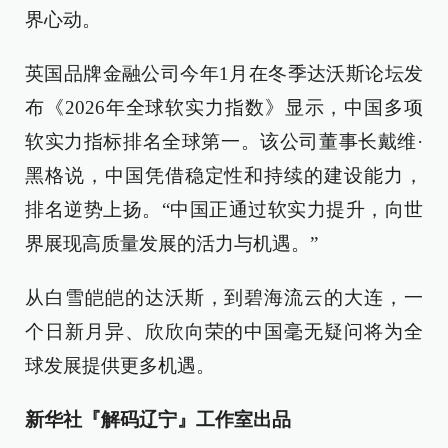
界心动。
英国品牌金融公司今年1月在冬季达沃斯论坛发
布《2026年全球软实力指数》显示，中国多项
软实力指标排名全球第一。该公司董事长戴维·
黑格说，中国凭借稳定性和持续的建设能力，
排名逆势上扬。“中国正通过软实力提升，向世
界展现高质量发展的活力与机遇。”
从白雪皑皑的达沃斯，到碧海流云的大连，一
个日新月异、欣欣向荣的中国毫无疑问将为全
球发展提供更多机遇。
新华社『解码辽宁』工作室出品