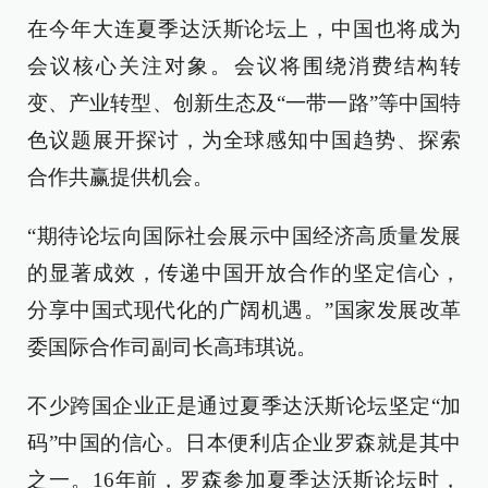
在今年大连夏季达沃斯论坛上，中国也将成为
会议核心关注对象。会议将围绕消费结构转
变、产业转型、创新生态及“一带一路”等中国特
色议题展开探讨，为全球感知中国趋势、探索
合作共赢提供机会。
“期待论坛向国际社会展示中国经济高质量发展
的显著成效，传递中国开放合作的坚定信心，
分享中国式现代化的广阔机遇。”国家发展改革
委国际合作司副司长高玮琪说。
不少跨国企业正是通过夏季达沃斯论坛坚定“加
码”中国的信心。日本便利店企业罗森就是其中
之一。16年前，罗森参加夏季达沃斯论坛时，