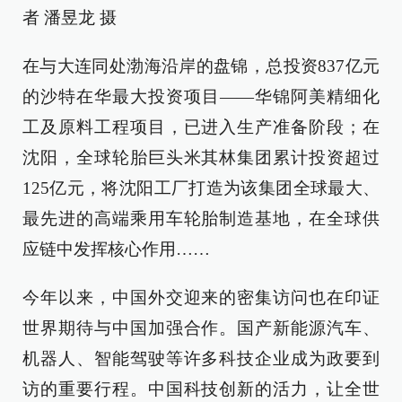
者 潘昱龙 摄
在与大连同处渤海沿岸的盘锦，总投资837亿元
的沙特在华最大投资项目——华锦阿美精细化
工及原料工程项目，已进入生产准备阶段；在
沈阳，全球轮胎巨头米其林集团累计投资超过
125亿元，将沈阳工厂打造为该集团全球最大、
最先进的高端乘用车轮胎制造基地，在全球供
应链中发挥核心作用……
今年以来，中国外交迎来的密集访问也在印证
世界期待与中国加强合作。国产新能源汽车、
机器人、智能驾驶等许多科技企业成为政要到
访的重要行程。中国科技创新的活力，让全世