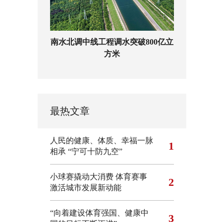
南水北调中线工程调水突破800亿立
方米
最热文章
人民的健康、体质、幸福一脉
1
相承
“宁可十防九空”
小球赛撬动大消费 体育赛事
2
激活城市发展新动能
“向着建设体育强国、健康中
3