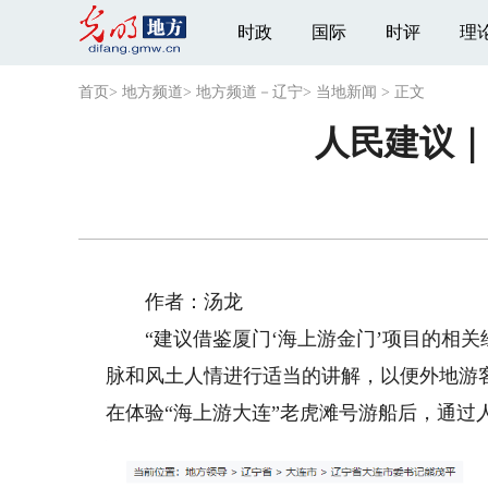
时政
国际
时评
理
首页
>
地方频道
>
地方频道－辽宁
>
当地新闻
>
正文
人民建议｜
作者：汤龙
“建议借鉴厦门‘海上游金门’项目的相关
脉和风土人情进行适当的讲解，以便外地游客
在体验“海上游大连”老虎滩号游船后，通过