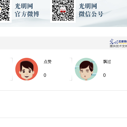
点赞
飘过
0
0