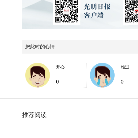
您此时的心情
开心
难过
0
0
推荐阅读