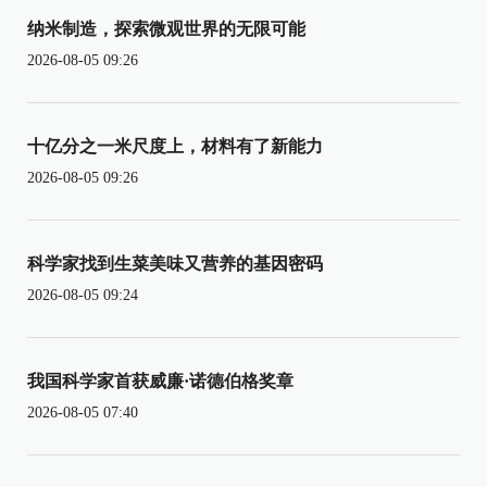
纳米制造，探索微观世界的无限可能
2026-08-05 09:26
十亿分之一米尺度上，材料有了新能力
2026-08-05 09:26
科学家找到生菜美味又营养的基因密码
2026-08-05 09:24
我国科学家首获威廉·诺德伯格奖章
2026-08-05 07:40