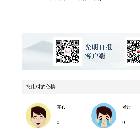
您此时的心情
开心
难过
0
0