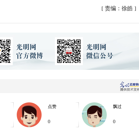
[
责编：徐皓
]
点赞
飘过
0
0