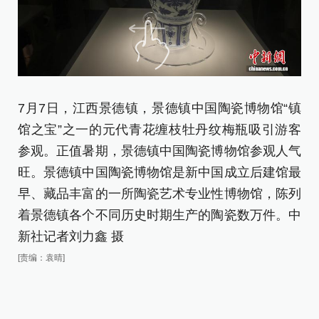
7月7日，江西景德镇，景德镇中国陶瓷博物馆“镇
7
馆之宝”之一的元代青花缠枝牡丹纹梅瓶吸引游客
的
参观。正值暑期，景德镇中国陶瓷博物馆参观人气
[责
旺。景德镇中国陶瓷博物馆是新中国成立后建馆最
早、藏品丰富的一所陶瓷艺术专业性博物馆，陈列
着景德镇各个不同历史时期生产的陶瓷数万件。中
新社记者刘力鑫 摄
[责编：袁晴]