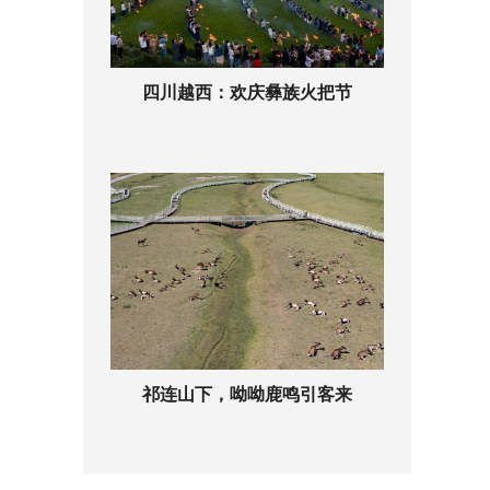
四川越西：欢庆彝族火把节
祁连山下，呦呦鹿鸣引客来