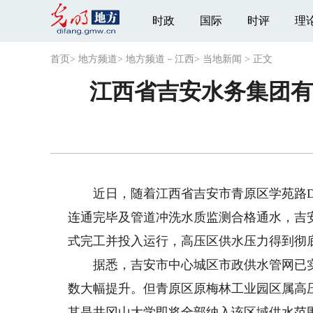
时政
国际
时评
理
首页
>
地方频道
>
地方频道－江西
>
当地新闻
>
正文
江西省吉安水务集团有
近日，随着江西省吉安市青原区学苑路DN50
连通完毕及管道冲洗水质监测合格通水，吉
式完工并投入运行，高压区供水压力得到彻
据悉，吉安市中心城区市政供水管网已实现
数大幅提升。但青原区原梅林工业园区属高
其是井冈山大学即将全部纳入该区域供水范