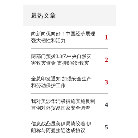
最热文章
向新向优向好！中国经济展现
1
强大韧性和活力
两部门预拨3.3亿中央自然灾
2
害救灾资金 支持8省份救灾
全总印发通知 加强安全生产
3
和劳动保护工作
我对美涉华消极措施实施反制
4
首例对外贸易国家安全调查
信息战凸显美伊局势胶着
伊
5
朗称与阿曼接近达成协议