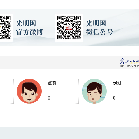
点赞
飘过
0
0