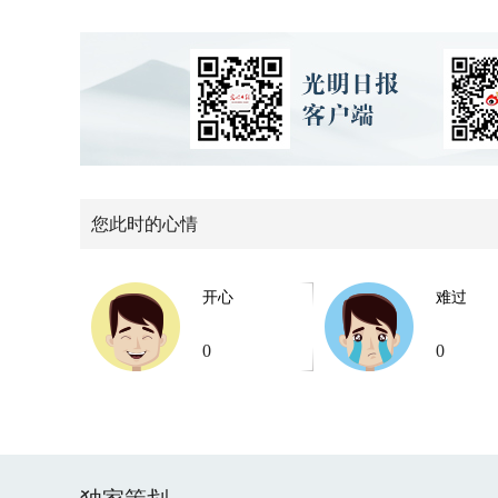
您此时的心情
开心
难过
0
0