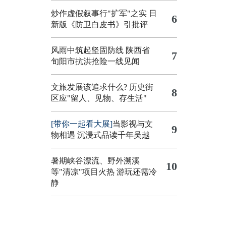
炒作虚假叙事行"扩军"之实
日
6
新版《防卫白皮书》引批评
风雨中筑起坚固防线 陕西省
7
旬阳市抗洪抢险一线见闻
文旅发展该追求什么?
历史街
8
区应"留人、见物、存生活"
[带你一起看大展]
当影视与文
9
物相遇 沉浸式品读千年吴越
暑期峡谷漂流、野外溯溪
10
等"清凉"项目火热 游玩还需冷
静