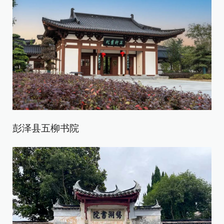
彭泽县五柳书院