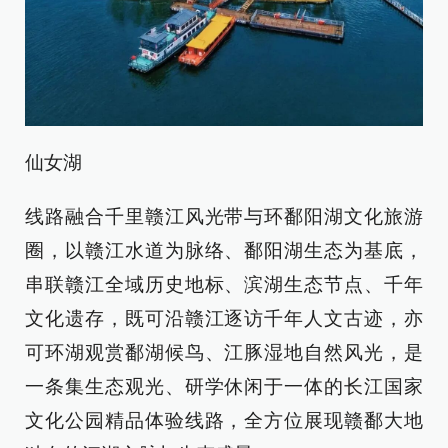
仙女湖
线路融合千里赣江风光带与环鄱阳湖文化旅游
圈，以赣江水道为脉络、鄱阳湖生态为基底，
串联赣江全域历史地标、滨湖生态节点、千年
文化遗存，既可沿赣江逐访千年人文古迹，亦
可环湖观赏鄱湖候鸟、江豚湿地自然风光，是
一条集生态观光、研学休闲于一体的长江国家
文化公园精品体验线路，全方位展现赣鄱大地