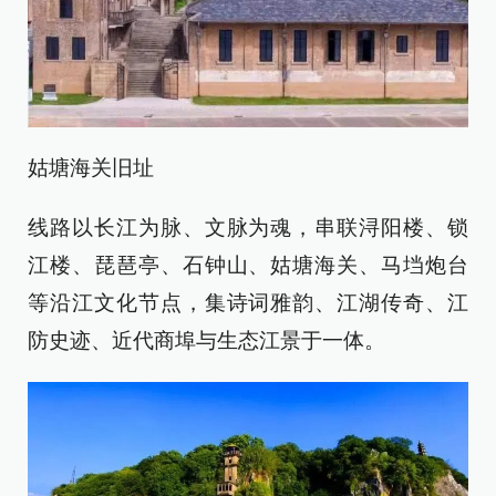
姑塘海关旧址
线路以长江为脉、文脉为魂，串联浔阳楼、锁
江楼、琵琶亭、石钟山、姑塘海关、马垱炮台
等沿江文化节点，集诗词雅韵、江湖传奇、江
防史迹、近代商埠与生态江景于一体。