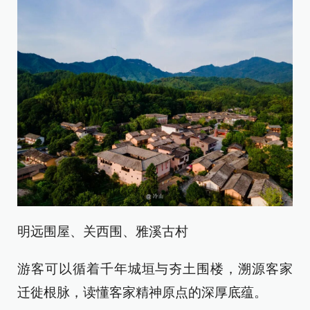
明远围屋、关西围、雅溪古村
游客可以循着千年城垣与夯土围楼，溯源客家
迁徙根脉，读懂客家精神原点的深厚底蕴。