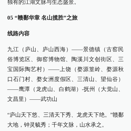
独有的江湖文脉与生态盛景。
05 “赣鄱华章 名山揽胜”之旅
线路内容
九江（庐山、庐山西海）——景德镇（古窑民
俗博览区、御窑博物馆、陶溪川文创街区、三
宝国际陶艺村）——上饶（婺源篁岭、婺源秋
口石门村、婺女洲度假区、三清山、望仙谷）
——鹰潭（龙虎山、白鹤湖）-抚州（大觉山、
文昌里）——武功山
“庐山天下悠、三清天下秀、龙虎天下绝。”赣鄱
大地，钟灵毓秀；千年文脉，山水承之。