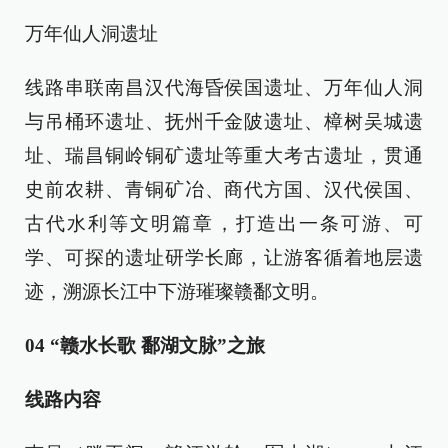
万年仙人洞遗址
线路串联南昌汉代海昏侯国遗址、万年仙人洞
与吊桶环遗址、抚州千金陂遗址、樟树吴城遗
址、瑞昌铜岭铜矿遗址等重大考古遗址，贯通
史前农耕、青铜矿冶、商代方国、汉代侯国、
古代水利等文明篇章，打造出一条可游、可
学、可探的遗址研学长廊，让游客循着地层遗
迹，溯源长江中下游璀璨赣鄱文明。
04 “赣水长歌 鄱湖文脉”之旅
线路内容