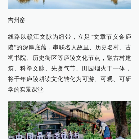
吉州窑
线路以赣江文脉为纽带，立足“文章节义金庐
陵”的深厚底蕴，串联名人故里、历史名村、古
祠书院、历史街区等庐陵文化节点，融古村建
筑、科举文脉、先贤气节、田园烟火于一体，
将千年庐陵耕读文化转化为可游、可观、可研
学的实景课堂。