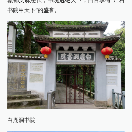
赣鄱文脉悠长，书院冠绝天下，自古享有“江右
书院甲天下”的盛誉。
白鹿洞书院