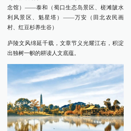
念馆）——泰和（蜀口生态岛景区、槎滩陂水
利风景区、魁星塔）——万安（田北农民画
村、红豆杉养生谷）
庐陵文风绵延千载，文章节义光耀江右，积淀
出独树一帜的耕读人文底蕴。