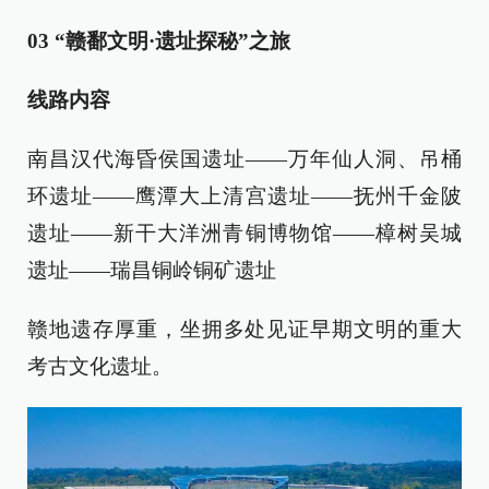
03 “赣鄱文明·遗址探秘”之旅
线路内容
南昌汉代海昏侯国遗址——万年仙人洞、吊桶
环遗址——鹰潭大上清宫遗址——抚州千金陂
遗址——新干大洋洲青铜博物馆——樟树吴城
遗址——瑞昌铜岭铜矿遗址
赣地遗存厚重，坐拥多处见证早期文明的重大
考古文化遗址。