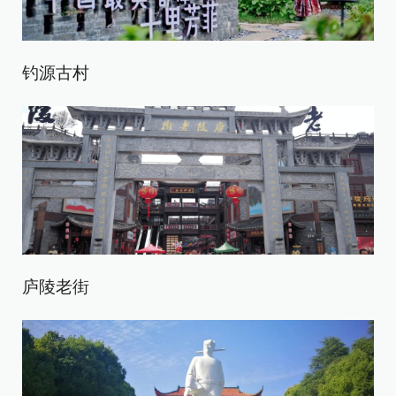
钓源古村
庐陵老街