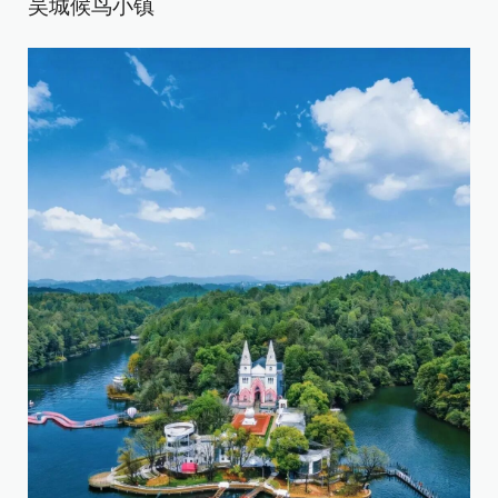
吴城候鸟小镇