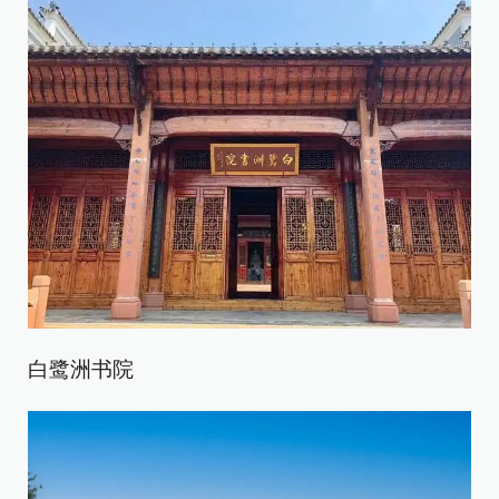
白鹭洲书院