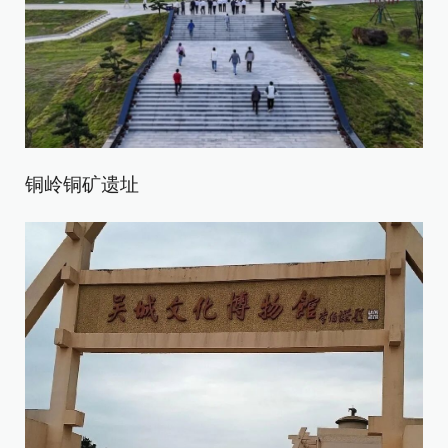
铜岭铜矿遗址