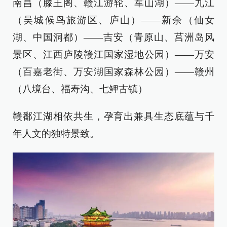
南昌（滕王阁、赣江游轮、军山湖）——九江
（吴城候鸟旅游区、庐山）——新余（仙女
湖、中国洞都）——吉安（青原山、莒洲岛风
景区、江西庐陵赣江国家湿地公园）——万安
（百嘉老街、万安湖国家森林公园）——赣州
（八境台、福寿沟、七鲤古镇）
赣鄱江湖相依共生，孕育出兼具生态底蕴与千
年人文的独特景致。