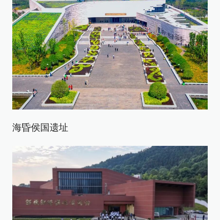
海昏侯国遗址